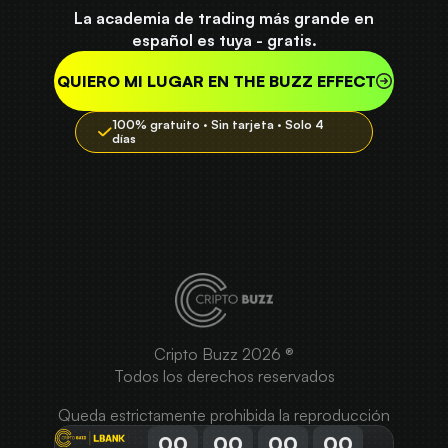
La academia de trading más grande en
español es tuya - gratis.
QUIERO MI LUGAR EN THE BUZZ EFFECT
100% gratuito · Sin tarjeta · Solo 4
días
Cripto Buzz 2026 ®
Todos los derechos reservados
Queda estrictamente prohibida la reproducción
total o parcial de este contenido sin
00
00
00
00