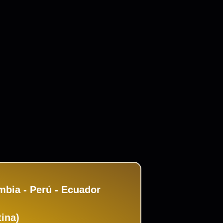
mbia - Perú - Ecuador
tina)