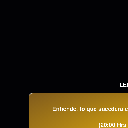
LE
Entiende, lo que sucederá 
(20:00 Hrs