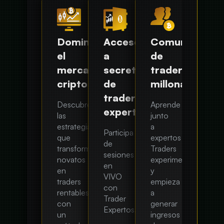
Domina
Acceso
Comunidad
el
a
de
mercado
secretos
traders
cripto
de
millonarios
traders
Descubre
Aprende
expertos
las
junto
estrategias
a
Participa
que
expertos
de
transforman
Traders
sesiones
novatos
experimentados
en
en
y
VIVO
traders
empieza
con
rentables,
a
Trader
con
generar
Expertos.
un
ingresos